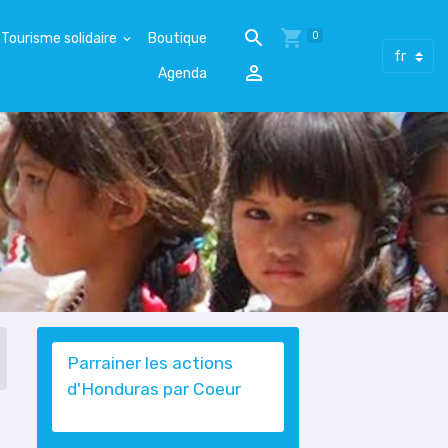
0
Tourisme solidaire
Boutique
Agenda
Parrainer les actions
d'Honduras par Coeur