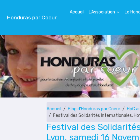
Accueil
L'Association
Le Hon
Honduras par Coeur
Accueil
Blog d'Honduras par Coeur
HpC au
Festival des Solidarités Internationales, H
Festival des Solidarités
Lyon, samedi 16 Novem