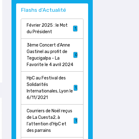
Flashs d'Actualité
Février 2025 : le Mot
1
du Président
3ème Concert d'Anne
Gastinel au profit de
0
Tegucigalpa - La
Favorite le 4 avril 2024
HpC au Festival des
Solidarités
1
Internationales, Lyon le
6/11/2021
Courriers de Noël reçus
de La Cuesta2, à
1
l'attention d'HpC et
des parrains