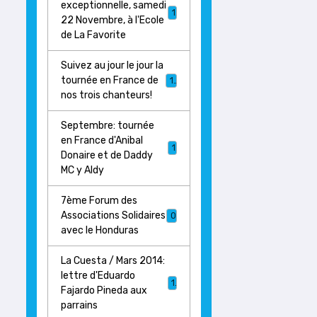
exceptionnelle, samedi
1
22 Novembre, à l'Ecole
de La Favorite
Suivez au jour le jour la
tournée en France de
17
nos trois chanteurs!
Septembre: tournée
en France d'Anibal
1
Donaire et de Daddy
MC y Aldy
7ème Forum des
Associations Solidaires
0
avec le Honduras
La Cuesta / Mars 2014:
lettre d'Eduardo
1
Fajardo Pineda aux
parrains