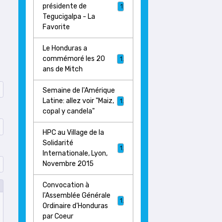
présidente de
1
Tegucigalpa - La
Favorite
Le Honduras a
commémoré les 20
1
ans de Mitch
Semaine de l'Amérique
Latine: allez voir "Maiz,
1
copal y candela"
HPC au Village de la
Solidarité
1
Internationale, Lyon,
Novembre 2015
Convocation à
l'Assemblée Générale
1
Ordinaire d'Honduras
par Coeur