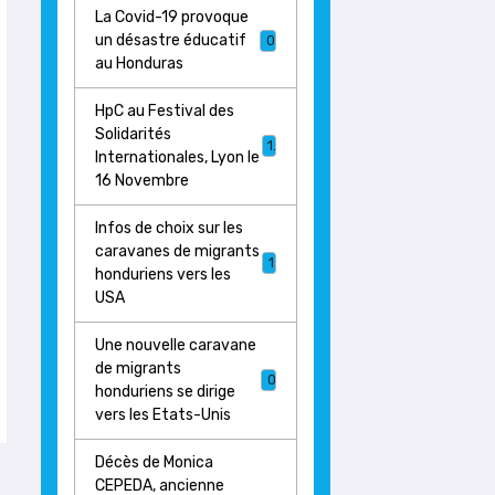
La Covid-19 provoque
un désastre éducatif
0
au Honduras
HpC au Festival des
Solidarités
1
Internationales, Lyon le
16 Novembre
Infos de choix sur les
caravanes de migrants
1
honduriens vers les
USA
Une nouvelle caravane
de migrants
0
honduriens se dirige
vers les Etats-Unis
Décès de Monica
CEPEDA, ancienne