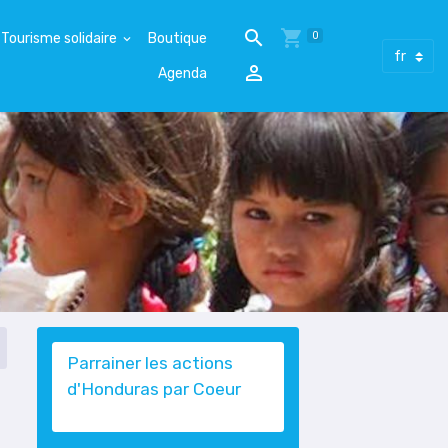
0
Tourisme solidaire
Boutique
Agenda
Parrainer les actions
d'Honduras par Coeur