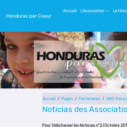
Accueil
L'Association
Le Hon
Honduras par Coeur
Accueil
Pages
Partenaires
ONG frança
Noticias des Associati
Pour télécharger les Noticias n°2 (Octobre 201