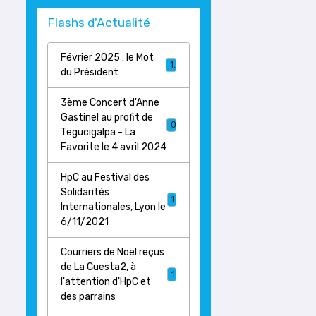
Flashs d'Actualité
Février 2025 : le Mot
1
du Président
3ème Concert d'Anne
Gastinel au profit de
0
Tegucigalpa - La
Favorite le 4 avril 2024
HpC au Festival des
Solidarités
1
Internationales, Lyon le
6/11/2021
Courriers de Noël reçus
de La Cuesta2, à
1
l'attention d'HpC et
des parrains