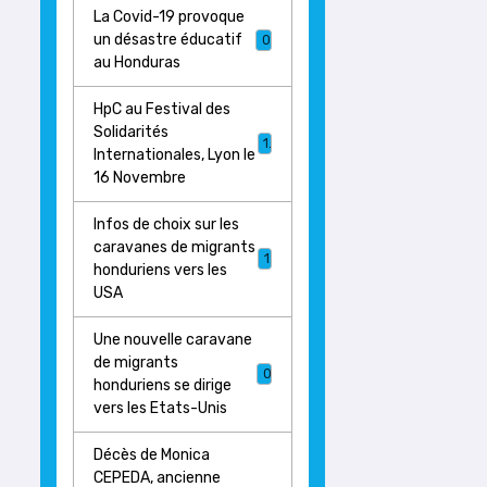
La Covid-19 provoque
un désastre éducatif
0
au Honduras
HpC au Festival des
Solidarités
1
Internationales, Lyon le
16 Novembre
Infos de choix sur les
caravanes de migrants
1
honduriens vers les
USA
Une nouvelle caravane
de migrants
0
honduriens se dirige
vers les Etats-Unis
Décès de Monica
CEPEDA, ancienne