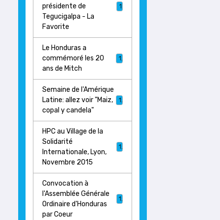
présidente de
1
Tegucigalpa - La
Favorite
Le Honduras a
commémoré les 20
1
ans de Mitch
Semaine de l'Amérique
Latine: allez voir "Maiz,
1
copal y candela"
HPC au Village de la
Solidarité
1
Internationale, Lyon,
Novembre 2015
Convocation à
l'Assemblée Générale
1
Ordinaire d'Honduras
par Coeur