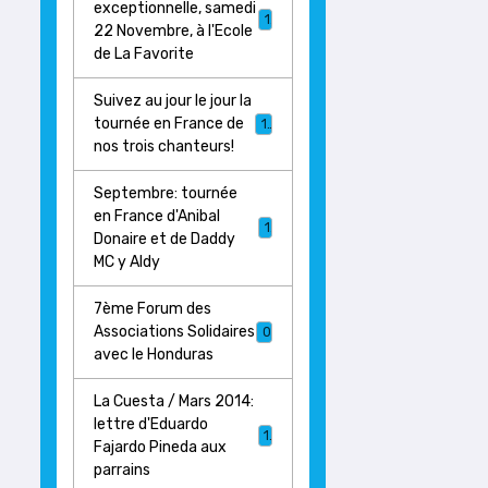
exceptionnelle, samedi
1
22 Novembre, à l'Ecole
de La Favorite
Suivez au jour le jour la
tournée en France de
17
nos trois chanteurs!
Septembre: tournée
en France d'Anibal
1
Donaire et de Daddy
MC y Aldy
7ème Forum des
Associations Solidaires
0
avec le Honduras
La Cuesta / Mars 2014:
lettre d'Eduardo
1
Fajardo Pineda aux
parrains