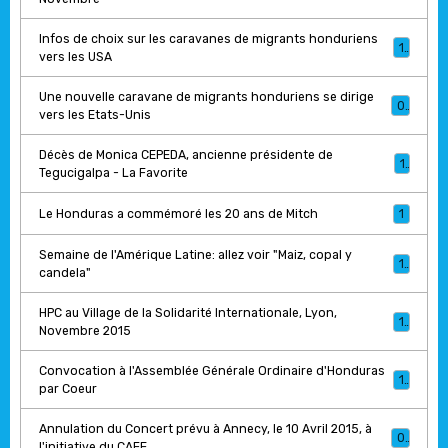
Infos de choix sur les caravanes de migrants honduriens
1
vers les USA
Une nouvelle caravane de migrants honduriens se dirige
0
vers les Etats-Unis
Décès de Monica CEPEDA, ancienne présidente de
1
Tegucigalpa - La Favorite
Le Honduras a commémoré les 20 ans de Mitch
1
Semaine de l'Amérique Latine: allez voir "Maiz, copal y
1
candela"
HPC au Village de la Solidarité Internationale, Lyon,
1
Novembre 2015
Convocation à l'Assemblée Générale Ordinaire d'Honduras
1
par Coeur
Annulation du Concert prévu à Annecy, le 10 Avril 2015, à
0
l'initiative du CAFE