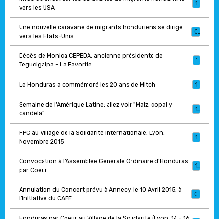
1
vers les USA
Une nouvelle caravane de migrants honduriens se dirige
0
vers les Etats-Unis
Décès de Monica CEPEDA, ancienne présidente de
1
Tegucigalpa - La Favorite
Le Honduras a commémoré les 20 ans de Mitch
1
Semaine de l'Amérique Latine: allez voir "Maiz, copal y
1
candela"
HPC au Village de la Solidarité Internationale, Lyon,
1
Novembre 2015
Convocation à l'Assemblée Générale Ordinaire d'Honduras
1
par Coeur
Annulation du Concert prévu à Annecy, le 10 Avril 2015, à
0
l'initiative du CAFE
Honduras par Coeur au Village de la Solidarité (Lyon, 14 - 16