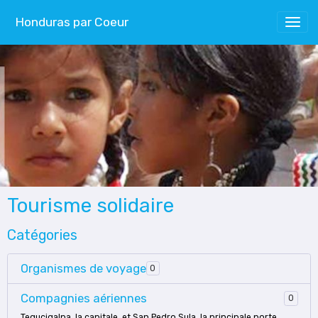
Honduras par Coeur
Tourisme solidaire
Catégories
Organismes de voyage
0
Compagnies aériennes
0
Tegucigalpa, la capitale, et San Pedro Sula, la principale porte