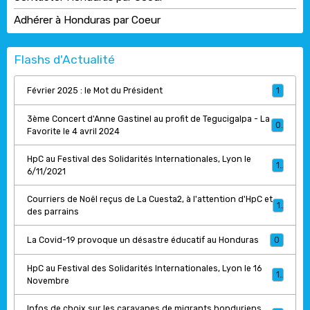
Adhérer à Honduras par Coeur
Flashs d'Actualité
Février 2025 : le Mot du Président
1
3ème Concert d'Anne Gastinel au profit de Tegucigalpa - La
0
Favorite le 4 avril 2024
HpC au Festival des Solidarités Internationales, Lyon le
1
6/11/2021
Courriers de Noël reçus de La Cuesta2, à l'attention d'HpC et
1
des parrains
La Covid-19 provoque un désastre éducatif au Honduras
0
HpC au Festival des Solidarités Internationales, Lyon le 16
1
Novembre
Infos de choix sur les caravanes de migrants honduriens