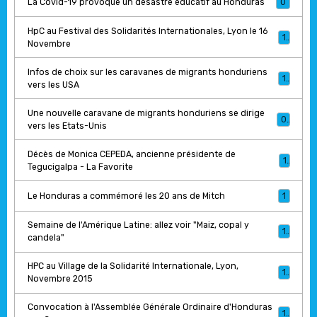
La Covid-19 provoque un désastre éducatif au Honduras
0
HpC au Festival des Solidarités Internationales, Lyon le 16
1
Novembre
Infos de choix sur les caravanes de migrants honduriens
1
vers les USA
Une nouvelle caravane de migrants honduriens se dirige
0
vers les Etats-Unis
Décès de Monica CEPEDA, ancienne présidente de
1
Tegucigalpa - La Favorite
Le Honduras a commémoré les 20 ans de Mitch
1
Semaine de l'Amérique Latine: allez voir "Maiz, copal y
1
candela"
HPC au Village de la Solidarité Internationale, Lyon,
1
Novembre 2015
Convocation à l'Assemblée Générale Ordinaire d'Honduras
1