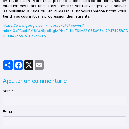
en route à San Pedro Sula, près de la côté caraïbe du Honduras, en
direction des Etats-Unis. Trois tinéraires sont envisagés. Vous pouvez
les visualiser à l'aide du lien ci-dessous. hondurasparcoeur.com vous
tiendra au courant de la progression des migrants.
https://www.google.com/maps/d/u/0/viewer?
mid=1QaFGsqLBYj8fWz5ppRtgivl9hqEirHbZ&ll=22.085693419947493%2C
100.44286878111376&z=5
Partager
Facebook
X
Email
Ajouter un commentaire
Nom
E-mail