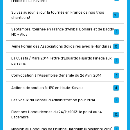
l'Ecole de La Favorite
Suivez au jour le jour la tournée en France de nos trois
17
chanteurs!
Septembre: tournée en France d'Anibal Donaire et de Daddy
1
MC y Aldy
7ème Forum des Associations Solidaires avec le Honduras
0
La Cuesta / Mars 2014: lettre d'Eduardo Fajardo Pineda aux
1
parrains
Convocation à l'Assemblée Générale du 26 Avril 2014
1
Actions de soutien à HPC en Haute-Savoie
4
Les Voeux du Conseil d'Administration pour 2014
1
Elections Honduriennes du 24/11/2013: le point au 14
0
Décembre
Mission au Honduras de Philippe Hardouin (Novembre 2011)
1