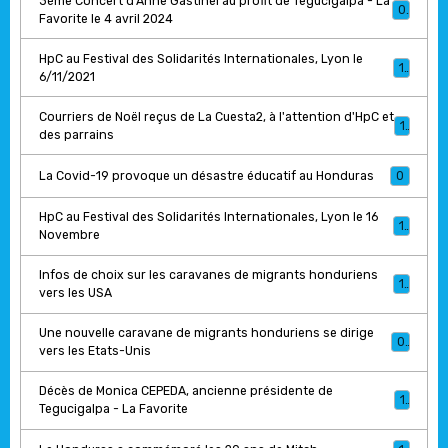
3ème Concert d'Anne Gastinel au profit de Tegucigalpa - La
0
Favorite le 4 avril 2024
HpC au Festival des Solidarités Internationales, Lyon le
1
6/11/2021
Courriers de Noël reçus de La Cuesta2, à l'attention d'HpC et
1
des parrains
La Covid-19 provoque un désastre éducatif au Honduras
0
HpC au Festival des Solidarités Internationales, Lyon le 16
1
Novembre
Infos de choix sur les caravanes de migrants honduriens
1
vers les USA
Une nouvelle caravane de migrants honduriens se dirige
0
vers les Etats-Unis
Décès de Monica CEPEDA, ancienne présidente de
1
Tegucigalpa - La Favorite