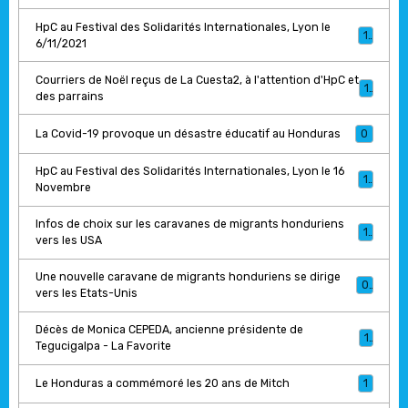
HpC au Festival des Solidarités Internationales, Lyon le
1
6/11/2021
Courriers de Noël reçus de La Cuesta2, à l'attention d'HpC et
1
des parrains
La Covid-19 provoque un désastre éducatif au Honduras
0
HpC au Festival des Solidarités Internationales, Lyon le 16
1
Novembre
Infos de choix sur les caravanes de migrants honduriens
1
vers les USA
Une nouvelle caravane de migrants honduriens se dirige
0
vers les Etats-Unis
Décès de Monica CEPEDA, ancienne présidente de
1
Tegucigalpa - La Favorite
Le Honduras a commémoré les 20 ans de Mitch
1